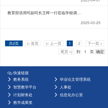
教育部语用司副司长王晖一行莅临学校调研语言文字工作
2025-03-25
共2页
|< 首页
|< 上一页
1
2
下一页 >
尾页 >|
到
页
确定
快速链接
教务系统
毕业论文管理系统
智慧教学平台
人事处
计划财务处
信息化办公室
教学成果奖