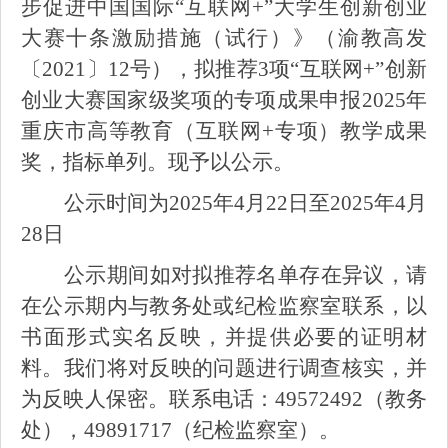
步促进中国国际
“
互联网
+”
大学生创新创业
大赛十条激励措施（试行）》（渝教高发
〔
2021
〕
12
号），拟推荐
3
项
“
互联网
+”
创新
创业大赛国家级奖项的
专项成果申报
2025
年
重庆市高等教育（互联网
+
专项）教学成果
奖，指标单列。现予以公示。
公示时间为
2025
年
4
月
22
日至
2025
年
4
月
28
日
公示期间如对拟推荐名单存在异议，请
在公示期内与教务处或纪检监察室联系，以
书面形式实名反映，并提供必要的证明材
料。我们将对反映的问题进行调查核实，并
为反映人保密。联系电话：
49572492
（教务
处），
49891717
（纪检监察室）。