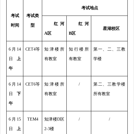
考试地点
考试
考试类
红河
红河
时间
型
星湖校区
A区
B区
6
月14
CET4
等
知津楼所
知行楼所
第一、二、三教
日
上
有教室
有教室
学楼
午
6
月14
CET6
等
知津楼所
/
第二、三教学楼
日
下
有教室
所有教室
午
6
月15
TEM4
知津楼D区
/
/
日
上
2-3楼