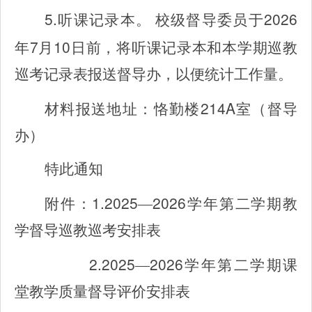
5.
2026
听课记录本。
校级督导委员于
7
10
年
月
日前，将听课记录本和本学期巡教
巡考记录表报送督导办，以便统计工作量。
214A
材料报送地址：恪勤楼
室（督导
办）
特此通知
1.2025
2026
附件：
—
学年第二学期教
学督导巡教巡考安排表
2.2025
2026
—
学年第二学期课
堂教学质量督导评价安排表