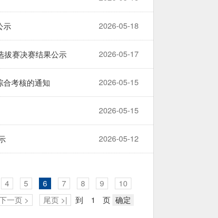
2026-05-18
公示
2026-05-17
选拔赛决赛结果公示
2026-05-15
综合考核的通知
2026-05-15
2026-05-12
示
4
5
6
7
8
9
10
下一页 >
尾页 >|
到
页
确定